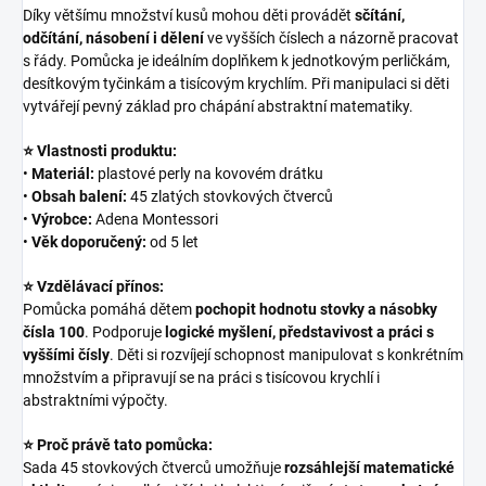
Díky většímu množství kusů mohou děti provádět
sčítání,
odčítání, násobení i dělení
ve vyšších číslech a názorně pracovat
s řády. Pomůcka je ideálním doplňkem k jednotkovým perličkám,
desítkovým tyčinkám a tisícovým krychlím. Při manipulaci si děti
vytvářejí pevný základ pro chápání abstraktní matematiky.
⭐ Vlastnosti produktu:
•
Materiál:
plastové perly na kovovém drátku
•
Obsah balení:
45 zlatých stovkových čtverců
•
Výrobce:
Adena Montessori
•
Věk doporučený:
od 5 let
⭐ Vzdělávací přínos:
Pomůcka pomáhá dětem
pochopit hodnotu stovky a násobky
čísla 100
. Podporuje
logické myšlení, představivost a práci s
vyššími čísly
. Děti si rozvíjejí schopnost manipulovat s konkrétním
množstvím a připravují se na práci s tisícovou krychlí i
abstraktními výpočty.
⭐ Proč právě tato pomůcka:
Sada 45 stovkových čtverců umožňuje
rozsáhlejší matematické