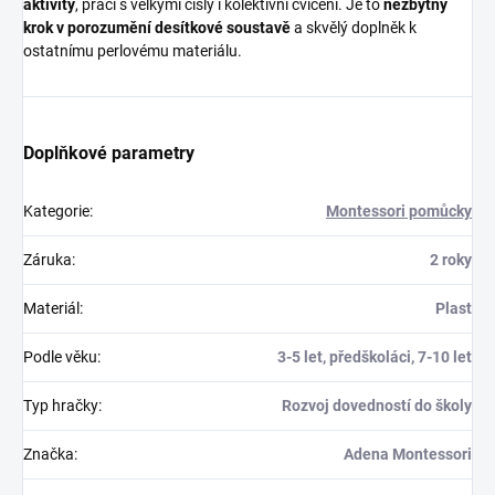
aktivity
, práci s velkými čísly i kolektivní cvičení. Je to
nezbytný
krok v porozumění desítkové soustavě
a skvělý doplněk k
ostatnímu perlovému materiálu.
Doplňkové parametry
Kategorie
:
Montessori pomůcky
Záruka
:
2 roky
Materiál
:
Plast
Podle věku
:
3-5 let, předškoláci, 7-10 let
Typ hračky
:
Rozvoj dovedností do školy
Značka
:
Adena Montessori