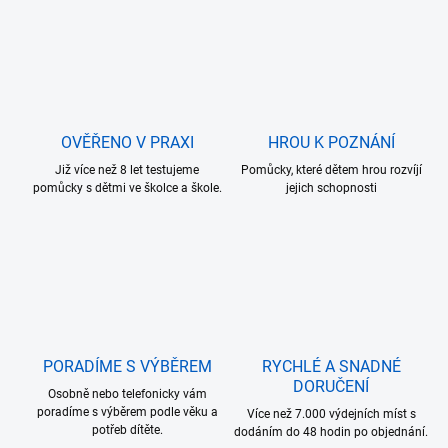
OVĚŘENO V PRAXI
HROU K POZNÁNÍ
Již více než 8 let testujeme
Pomůcky, které dětem hrou rozvíjí
pomůcky s dětmi ve školce a škole.
jejich schopnosti
PORADÍME S VÝBĚREM
RYCHLÉ A SNADNÉ
DORUČENÍ
Osobně nebo telefonicky vám
poradíme s výběrem podle věku a
Více než 7.000 výdejních míst s
potřeb dítěte.
dodáním do 48 hodin po objednání.