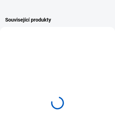
Související produkty
SKLADEM
SKLADEM
(>5 KS)
(>5 KS)
ADENA MONTESSORI
ADENA MONTESSORI
Čtyřicet pět zlatých
Zlatá tisícovková krychle
desítkových tyčinek
1 090 Kč
590 Kč