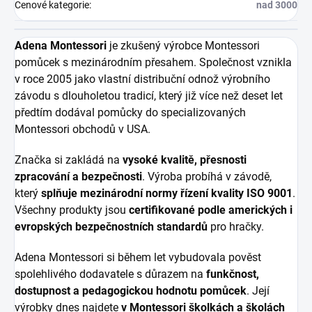
Cenové kategorie
:
nad 3000
Adena Montessori
je zkušený výrobce Montessori
pomůcek s mezinárodním přesahem. Společnost vznikla
v roce 2005 jako vlastní distribuční odnož výrobního
závodu s dlouholetou tradicí, který již více než deset let
předtím dodával pomůcky do specializovaných
Montessori obchodů v USA.
Značka si zakládá na
vysoké kvalitě, přesnosti
zpracování a bezpečnosti
. Výroba probíhá v závodě,
který
splňuje mezinárodní normy řízení kvality ISO 9001
.
Všechny produkty jsou
certifikované podle amerických i
evropských bezpečnostních standardů
pro hračky.
Adena Montessori si během let vybudovala pověst
spolehlivého dodavatele s důrazem na
funkčnost,
dostupnost a pedagogickou hodnotu pomůcek
. Její
výrobky dnes najdete
v Montessori školkách a školách