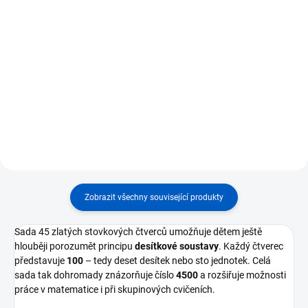
Do košíku
Do košíku
⭐ Montessori pomůcka
znázorňující hodnotu tisíce ⭐
⭐ Sada 45 desítkových tyčinek po
Slouží k práci s desítkovou
10 zlatých perlách ⭐ Každá
soustavou, sčítáním, násobením i
tyčinka představuje číslo 10 –
dělením ⭐ Umožňuje dítěti
základní prvek desítkové
vnímat tisíc jako konkrétní celek
soustavy ⭐ Podporuje propojení
⭐...
mezi číslicemi a konkrétním...
Zobrazit všechny související produkty
Sada 45 zlatých stovkových čtverců umožňuje dětem ještě
hlouběji porozumět principu
desítkové soustavy
. Každý čtverec
představuje
100
– tedy deset desítek nebo sto jednotek. Celá
sada tak dohromady znázorňuje číslo
4500
a rozšiřuje možnosti
práce v matematice i při skupinových cvičeních.