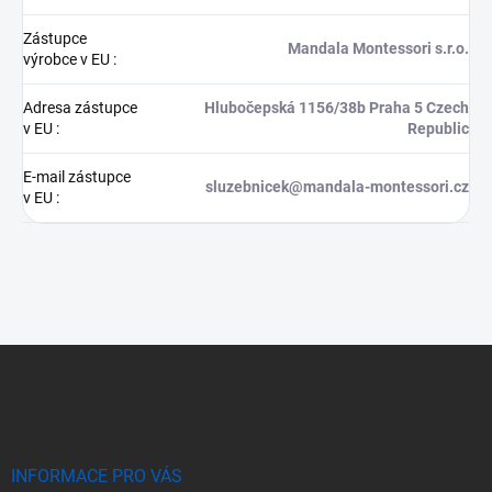
Zástupce
Mandala Montessori s.r.o.
výrobce v EU
:
Adresa zástupce
Hlubočepská 1156/38b Praha 5 Czech
v EU
:
Republic
E-mail zástupce
sluzebnicek@mandala-montessori.cz
v EU
:
Z
á
p
a
t
í
INFORMACE PRO VÁS