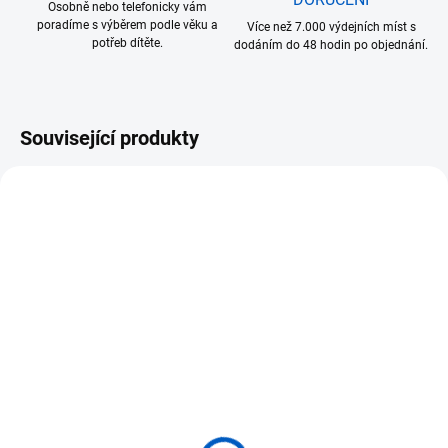
Osobně nebo telefonicky vám
poradíme s výběrem podle věku a
Více než 7.000 výdejních míst s
potřeb dítěte.
dodáním do 48 hodin po objednání.
Související produkty
VÝPRODEJ
SKLADEM
SKLADEM
(>5 KS)
(>5 KS)
ADENA MONTESSORI
ADENA MONTESSORI 45