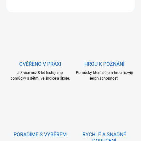
ZEPTAT SE
OVĚŘENO V PRAXI
HROU K POZNÁNÍ
Již více než 8 let testujeme
Pomůcky, které dětem hrou rozvíjí
pomůcky s dětmi ve školce a škole.
jejich schopnosti
PORADÍME S VÝBĚREM
RYCHLÉ A SNADNÉ
DORUČENÍ