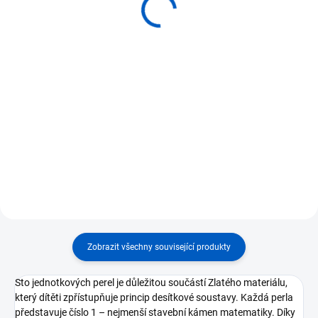
Čtyřicet pět zlatých
kusů zlatých stovkových
desítkových tyčinek
čtverců
590 Kč
3 743 Kč
Do košíku
Do košíku
⭐ Sada 45 desítkových tyčinek po
⭐ Sada 45 zlatých stovkových
10 zlatých perlách ⭐ Každá
čtverců ⭐ Každý čtverec
tyčinka představuje číslo 10 –
představuje číslo 100 – sto
základní prvek desítkové
jednotek nebo deset desítek ⭐
soustavy ⭐ Podporuje propojení
Vhodné pro práci s desítkovou
mezi číslicemi a konkrétním...
soustavou a násobky 100 ⭐...
Zobrazit všechny související produkty
Sto jednotkových perel je důležitou součástí Zlatého materiálu,
který dítěti zpřístupňuje princip desítkové soustavy. Každá perla
představuje číslo 1 – nejmenší stavební kámen matematiky. Díky