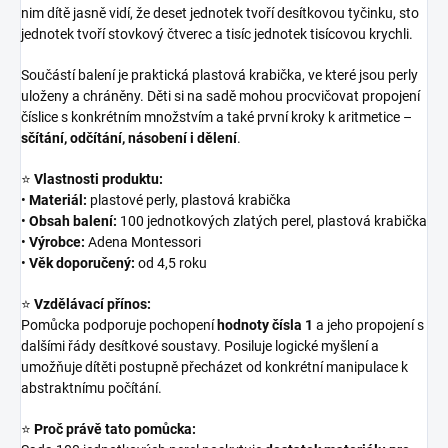
nim dítě jasně vidí, že deset jednotek tvoří desítkovou tyčinku, sto
jednotek tvoří stovkový čtverec a tisíc jednotek tisícovou krychli.
Součástí balení je praktická plastová krabička, ve které jsou perly
uloženy a chráněny. Děti si na sadě mohou procvičovat propojení
číslice s konkrétním množstvím a také první kroky k aritmetice –
sčítání, odčítání, násobení i dělení
.
⭐
Vlastnosti produktu:
•
Materiál:
plastové perly, plastová krabička
•
Obsah balení:
100 jednotkových zlatých perel, plastová krabička
•
Výrobce:
Adena Montessori
•
Věk doporučený:
od 4,5 roku
⭐
Vzdělávací přínos:
Pomůcka podporuje pochopení
hodnoty čísla 1
a jeho propojení s
dalšími řády desítkové soustavy. Posiluje logické myšlení a
umožňuje dítěti postupně přecházet od konkrétní manipulace k
abstraktnímu počítání.
⭐
Proč právě tato pomůcka: