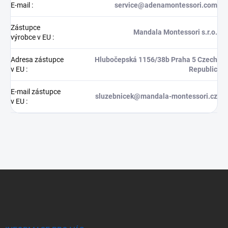
E-mail
:
service@adenamontessori.com
Zástupce
Mandala Montessori s.r.o.
výrobce v EU
:
Adresa zástupce
Hlubočepská 1156/38b Praha 5 Czech
v EU
:
Republic
E-mail zástupce
sluzebnicek@mandala-montessori.cz
v EU
:
Z
á
p
a
t