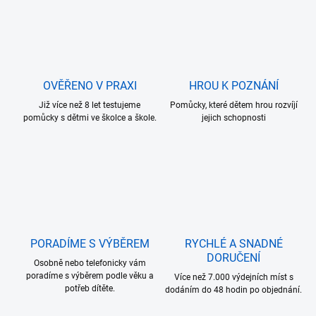
OVĚŘENO V PRAXI
HROU K POZNÁNÍ
Již více než 8 let testujeme
Pomůcky, které dětem hrou rozvíjí
pomůcky s dětmi ve školce a škole.
jejich schopnosti
PORADÍME S VÝBĚREM
RYCHLÉ A SNADNÉ
DORUČENÍ
Osobně nebo telefonicky vám
poradíme s výběrem podle věku a
Více než 7.000 výdejních míst s
potřeb dítěte.
dodáním do 48 hodin po objednání.