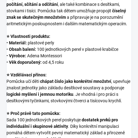
počítání, sčítání a odčítání
, ale také kombinace s desítkami,
stovkami i tisíci. Pomůcka tak dětem umožňuje propojit
číselný
znak se skutečným množstvím
a připravuje je na porozumění
aritmetickým posloupnostem i dalším matematickým operacím.
⭐ Vlastnosti produktu:
•
Materiál:
plastové perly
•
Obsah balení:
100 jednotkových perel v plastové krabičce
•
Výrobce:
Adena Montessori
•
Věk doporučený:
od 4,5 roku
⭐ Vzdělávací přínos:
Pomůcka učí děti
chápat číslo jako konkrétní množství
, upevňuje
znalost jednotky jako základu desítkové soustavy a podporuje
logické myšlení i jemnou motoriku
. Je vhodná i pro práci s
desítkovými tyčinkami, stovkovými čtverci a tisícovou krychlí.
⭐ Proč právě tato pomůcka:
Sada 100 jednotkových perel poskytuje
dostatek prvků pro
individuální i skupinové aktivity
. Díky konkrétní manipulaci
pomáhá dětem vytvořit pevný matematický základ a přirozeně