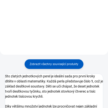
Do košíku
Do košíku
⭐ Sada 45 desítkových tyčinek po
⭐ Sada 45 zlatých stovkových
10 zlatých perlách ⭐ Každá
čtverců ⭐ Každý čtverec
tyčinka představuje číslo 10 –
představuje číslo 100 – sto
základní prvek desítkové
jednotek nebo deset desítek ⭐
soustavy ⭐ Podporuje propojení
Vhodné pro práci s desítkovou
mezi číslicemi a konkrétním...
soustavou a násobky 100 ⭐...
Zobrazit všechny související produkty
Sto zlatých jednotkových perel je ideální sada pro první kroky
dítěte v oblasti matematiky. Každá perla představuje číslo
1
, což je
základ desítkové soustavy. Děti se učí chápat, že deset jednotek
tvoří desítkovou tyčinku, sto jednotek stovkový čtverec a tisíc
jednotek tisícovou krychli.
Díky většímu množství jednotek lze procvičovat nejen základní