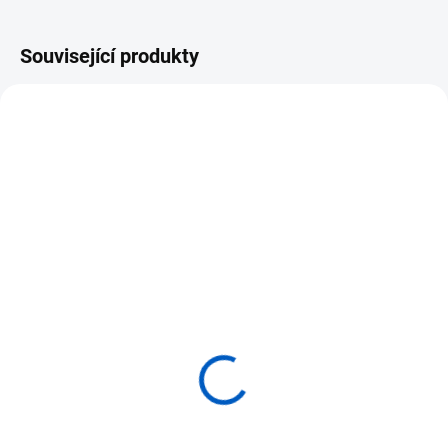
Související produkty
VÝPRODEJ
SKLADEM
SKLADEM
(>5 KS)
(>5 KS)
ADENA MONTESSORI
ADENA MONTESSORI 45
Čtyřicet pět zlatých
kusů zlatých stovkových
desítkových tyčinek
čtverců
590 Kč
3 743 Kč