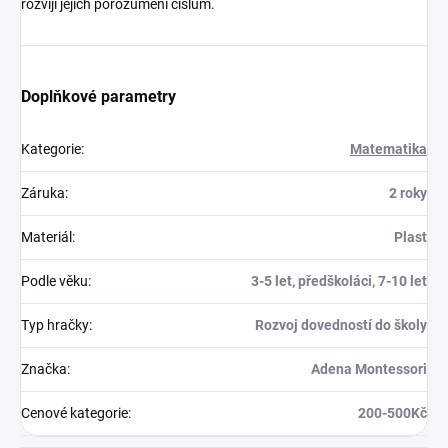
rozvíjí jejich porozumění číslům.
Doplňkové parametry
Kategorie
:
Matematika
Záruka
:
2 roky
Materiál
:
Plast
Podle věku
:
3-5 let, předškoláci, 7-10 let
Typ hračky
:
Rozvoj dovedností do školy
Značka
:
Adena Montessori
Cenové kategorie
:
200-500Kč