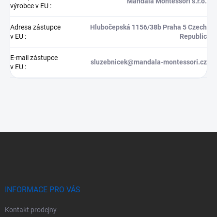
Mandala Montessori s.r.o.
výrobce v EU
:
Adresa zástupce
Hlubočepská 1156/38b Praha 5 Czech
v EU
:
Republic
E-mail zástupce
sluzebnicek@mandala-montessori.cz
v EU
:
Z
á
p
a
t
í
INFORMACE PRO VÁS
Kontakt prodejny