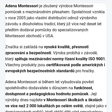
Adena Montessori
je zkušený výrobce Montessori
pomůcek s mezinárodním přesahem. Společnost vznikla
v roce 2005 jako vlastní distribuční odnož výrobního
závodu s dlouholetou tradicí, který již více než deset let
předtím dodával pomůcky do specializovaných
Montessori obchodů v USA.
Značka si zakládá na
vysoké kvalitě, přesnosti
zpracování a bezpečnosti
. Výroba probíhá v závodě,
který
splňuje mezinárodní normy řízení kvality ISO 9001
.
Všechny produkty jsou
certifikované podle amerických i
evropských bezpečnostních standardů
pro hračky.
Adena Montessori si během let vybudovala pověst
spolehlivého dodavatele s důrazem na
funkčnost,
dostupnost a pedagogickou hodnotu pomůcek
. Její
výrobky dnes najdete
v Montessori školkách a školách
ve více než 2 000 lokalitách po celém světě
, stejně jako v
domácnostech rodičů, kteří chtějí děti vést smysluplnou